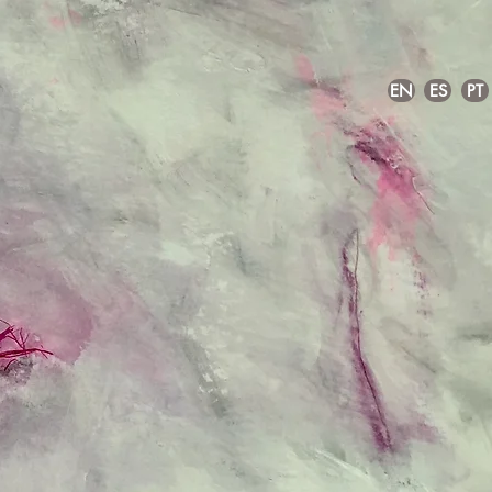
EN
ES
PT